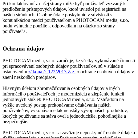
Pri kontaktovaní z našej strany môže byť používateľ vyzvaný k
predloženiu prístupových údajov, ktoré uviedol pri registrácii na
našich stránkach. Osobné údaje poskytnuté v súvislosti s
komunikáciou medzi používateľom a PHOTOCAM media, s.r.o.
budú výhradne použité k odpovediam na otázky zo strany
používateľa.
Ochrana údajov
PHOTOCAM media, s.r.o. zaručuje, že všetky vykonávané činnosti
pri spracovávaní osobných údajov používateľov, sú v súlade s
ustanovením
zákona č. 122/2013 Z.z.
o ochrane osobných údajov v
znení neskorších predpisov.
Hlavným účelom zhromažďovania osobných údajov a iných
informácií o používateľoch je modernizácia a zlepšenie funkcií
jednotlivých služieb PHOTOCAM media, s.r.o. Vzhľadom na
vyššie uvedený postup prekonávame očakávania našich
používateľov, vykonávame tak neustály vývoj našich produktov,
ktorých používanie sa stáva oveľa jednoduchšie, pohodlnejšie a
bezpečnejšie.
PHOTOCAM media, s.r.o. sa zaväzuje neposkytnúť osobné údaje a