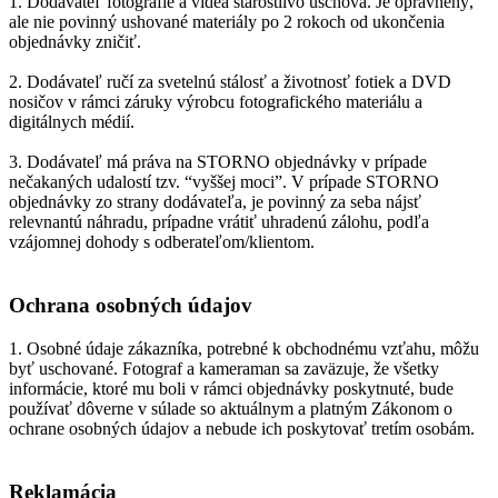
1. Dodávateľ fotografie a videá starostlivo uschová. Je oprávnený,
ale nie povinný ushované materiály po 2 rokoch od ukončenia
objednávky zničiť.
2. Dodávateľ ručí za svetelnú stálosť a životnosť fotiek a DVD
nosičov v rámci záruky výrobcu fotografického materiálu a
digitálnych médií.
3. Dodávateľ má práva na STORNO objednávky v prípade
nečakaných udalostí tzv. “vyššej moci”. V prípade STORNO
objednávky zo strany dodávateľa, je povinný za seba nájsť
relevnantú náhradu, prípadne vrátiť uhradenú zálohu, podľa
vzájomnej dohody s odberateľom/klientom.
Ochrana osobných údajov
1. Osobné údaje zákazníka, potrebné k obchodnému vzťahu, môžu
byť uschované. Fotograf a kameraman sa zaväzuje, že všetky
informácie, ktoré mu boli v rámci objednávky poskytnuté, bude
používať dôverne v súlade so aktuálnym a platným Zákonom o
ochrane osobných údajov a nebude ich poskytovať tretím osobám.
Reklamácia