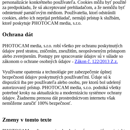
personalizácie konkrétneho používateľa. Cookies môžu byť použité
za predpokladu, že sú akceptované prehliadačom, a že nemôžu byť
odmietnuté pamäťovým médiom. Používatelia, ktorí odstránili
cookies, alebo ich neprijal prehliadač, nemájú prístup k službám,
ktoré poskytuje PHOTOCAM media, s.r.o.
Ochrana dát
PHOTOCAM media, s.r.o. robí všetko pre ochranu poskytnutých
údajov pred stratou, zničením, zneužitím, neoprávneným prístupom
alebo zverejnením. Postupy pre spracovanie údajov sú v súlade so
zákonom o ochrane osobných údajov -
Zákon č. 122/2013 Z.z.
Využívame opatrenia a technológie pre zabezpečenie úplnej
bezpečnosti údajov poskytnutých používateľmi. Údaje sú k
dispozícii iba pre používateľa alebo osobu, pre ktorú bol udelený
autorizovaný prístup. PHOTOCAM media, s.r.o. podniká všetky
potrebné kroky na aktualizáciu a modernizáciu systémov ochrany
údajov. Žiadnemu prenosu dát prostredníctvom internetu však
nemôžeme zaručiť 100% bezpečnosť.
Zmeny v tomto texte