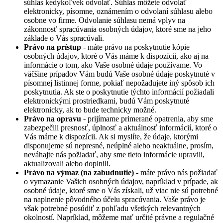
súhlas kedykoľvek odvolať. Súhlas môžete odvolať
elektronicky, písomne, oznámením o odvolaní súhlasu alebo
osobne vo firme. Odvolanie súhlasu nemá vplyv na
zákonnosť spracúvania osobných údajov, ktoré sme na jeho
základe o Vás spracúvali.
Právo na prístup
- máte právo na poskytnutie kópie
osobných údajov, ktoré o Vás máme k dispozícii, ako aj na
informácie o tom, ako Vaše osobné údaje používame. Vo
väčšine prípadov Vám budú Vaše osobné údaje poskytnuté v
písomnej listinnej forme, pokiaľ nepožadujete iný spôsob ich
poskytnutia. Ak ste o poskytnutie týchto informácií požiadali
elektronickými prostriedkami, budú Vám poskytnuté
elektronicky, ak to bude technicky možné.
Právo na opravu
- prijímame primerané opatrenia, aby sme
zabezpečili presnosť, úplnosť a aktuálnosť informácií, ktoré o
Vás máme k dispozícii. Ak si myslíte, že údaje, ktorými
disponujeme sú nepresné, neúplné alebo neaktuálne, prosím,
neváhajte nás požiadať, aby sme tieto informácie upravili,
aktualizovali alebo doplnili.
Právo na výmaz (na zabudnutie)
- máte právo nás požiadať
o vymazanie Vašich osobných údajov, napríklad v prípade, ak
osobné údaje, ktoré sme o Vás získali, už viac nie sú potrebné
na naplnenie pôvodného účelu spracúvania. Vaše právo je
však potrebné posúdiť z pohľadu všetkých relevantných
okolností. Napríklad, môžeme mať určité právne a regulačné