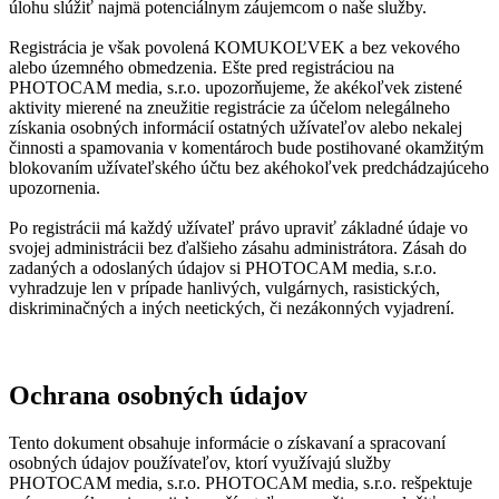
úlohu slúžiť najmä potenciálnym záujemcom o naše služby.
Registrácia je však povolená KOMUKOĽVEK a bez vekového
alebo územného obmedzenia. Ešte pred registráciou na
PHOTOCAM media, s.r.o. upozorňujeme, že akékoľvek zistené
aktivity mierené na zneužitie registrácie za účelom nelegálneho
získania osobných informácií ostatných užívateľov alebo nekalej
činnosti a spamovania v komentároch bude postihované okamžitým
blokovaním užívateľského účtu bez akéhokoľvek predchádzajúceho
upozornenia.
Po registrácii má každý užívateľ právo upraviť základné údaje vo
svojej administrácii bez ďalšieho zásahu administrátora. Zásah do
zadaných a odoslaných údajov si PHOTOCAM media, s.r.o.
vyhradzuje len v prípade hanlivých, vulgárnych, rasistických,
diskriminačných a iných neetických, či nezákonných vyjadrení.
Ochrana osobných údajov
Tento dokument obsahuje informácie o získavaní a spracovaní
osobných údajov používateľov, ktorí využívajú služby
PHOTOCAM media, s.r.o. PHOTOCAM media, s.r.o. rešpektuje