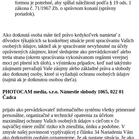
formou je potrebné, aby spĺňal náležitosti podľa § 19 ods. 1
zákona č. 71/1967 Zb. o správnom konaní (správny
poriadok).
Ako dotknutá osoba máte tiež právo kedykoľvek namietať z
dôvodov týkajúcich sa konkrétnej situácie proti spracúvaniu Vašich
osobných údajov, taktiež ak je spracúvanie nevyhnutné na účely
oprávnených záujmov, ktoré sledujeme ako prevádzkovateľ alebo
tretia strana (okrem spracúvania vykonávanom orgánmi verejnej
moci pri plnení ich úloh), s výnimkou prípadov, keď nad takýmito
záujmami prevažujú Vaše záujmy alebo základné práva a slobody
ako dotknutej osoby, ktoré si vyžadujú ochranu osobných údajov
(najmä ak je dotknutou osobou dieťa).
PHOTOCAM media, s.r.o. Námestie slobody 1065, 022 01
Čadca
prijalo ako prevádzkovateľ informačného systému všetky primerané
personálne, organizačné a technické opatrenia za účelom
maximálnej ochrany Vašich osobných údajov s cieľom v čo
najväčšej miere znížiť riziko ich zneužitia, úniku a podobne. V
zmysle našej povinnosti vyplývajúcej z článku 34 Nariadenia Vám
ako dotknutým osobám oznamujeme, že ak nastane situácia, že ako