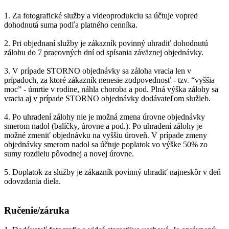
1. Za fotografické služby a videoprodukciu sa účtuje vopred
dohodnutá suma podľa platného cenníka.
2. Pri objednaní služby je zákazník povinný uhradiť dohodnutú
zálohu do 7 pracovných dní od spísania záväznej objednávky.
3. V prípade STORNO objednávky sa záloha vracia len v
prípadoch, za ktoré zákazník nenesie zodpovednosť - tzv. “vyššia
moc” - úmrtie v rodine, náhla choroba a pod. Plná výška zálohy sa
vracia aj v prípade STORNO objednávky dodávateľom služieb.
4. Po uhradení zálohy nie je možná zmena úrovne objednávky
smerom nadol (balíčky, úrovne a pod.). Po uhradení zálohy je
možné zmeniť objednávku na vyššiu úroveň. V prípade zmeny
objednávky smerom nadol sa účtuje poplatok vo výške 50% zo
sumy rozdielu pôvodnej a novej úrovne.
5. Doplatok za služby je zákazník povinný uhradiť najneskôr v deň
odovzdania diela.
Ručenie/záruka