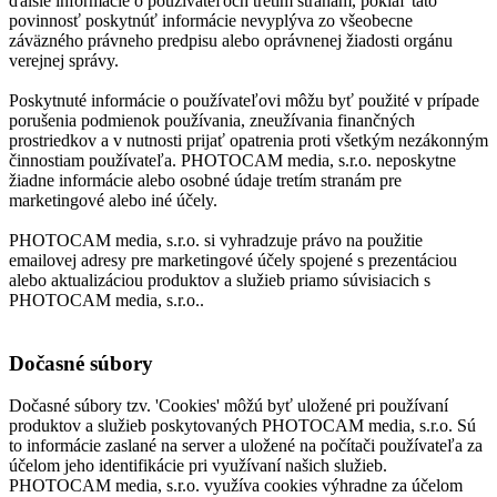
ďalšie informácie o používateľoch tretím stranám, pokiaľ táto
povinnosť poskytnúť informácie nevyplýva zo všeobecne
záväzného právneho predpisu alebo oprávnenej žiadosti orgánu
verejnej správy.
Poskytnuté informácie o používateľovi môžu byť použité v prípade
porušenia podmienok používania, zneužívania finančných
prostriedkov a v nutnosti prijať opatrenia proti všetkým nezákonným
činnostiam používateľa. PHOTOCAM media, s.r.o. neposkytne
žiadne informácie alebo osobné údaje tretím stranám pre
marketingové alebo iné účely.
PHOTOCAM media, s.r.o. si vyhradzuje právo na použitie
emailovej adresy pre marketingové účely spojené s prezentáciou
alebo aktualizáciou produktov a služieb priamo súvisiacich s
PHOTOCAM media, s.r.o..
Dočasné súbory
Dočasné súbory tzv. 'Cookies' môžú byť uložené pri používaní
produktov a služieb poskytovaných PHOTOCAM media, s.r.o. Sú
to informácie zaslané na server a uložené na počítači používateľa za
účelom jeho identifikácie pri využívaní našich služieb.
PHOTOCAM media, s.r.o. využíva cookies výhradne za účelom