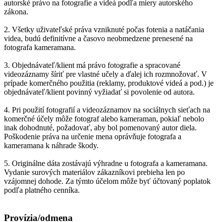
autorské právo na fotografie a videá podľa miery autorského
zákona.
2. Všetky uživateľské práva vzniknuté počas fotenia a natáčania
videa, budú definitívne a časovo neobmedzene prenesené na
fotografa kameramana.
3. Objednávateľ/klient má právo fotografie a spracované
videozáznamy šíriť pre vlastné učely a ďalej ich rozmnožovať. V
prípade komerčného použitia (reklamy, produktové videá a pod.) je
objednávateľ/klient povinný vyžiadať si povolenie od autora.
4. Pri použití fotografií a videozáznamov na sociálnych sieťach na
komerčné účely môže fotograf alebo kameraman, pokiaľ nebolo
inak dohodnuté, požadovať, aby bol pomenovaný autor diela.
Poškodenie práva na určenie mena oprávňuje fotografa a
kameramana k náhrade škody.
5. Originálne dáta zostávajú výhradne u fotografa a kameramana.
Vydanie surových materiálov zákazníkovi prebieha len po
vzájomnej dohode. Za týmto účelom môže byť účtovaný poplatok
podľa platného cenníka.
Provízia/odmena