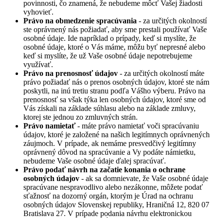
povinnosti, čo znamená, že nebudeme môcť Vašej žiadosti
vyhovieť.
Právo na obmedzenie spracúvania
- za určitých okolností
ste oprávnený nás požiadať, aby sme prestali používať Vaše
osobné údaje. Ide napríklad o prípady, keď si myslíte, že
osobné údaje, ktoré o Vás máme, môžu byť nepresné alebo
keď si myslíte, že už Vaše osobné údaje nepotrebujeme
využívať.
Právo na prenosnosť údajov
- za určitých okolností máte
právo požiadať nás o prenos osobných údajov, ktoré ste nám
poskytli, na inú tretiu stranu podľa Vášho výberu. Právo na
prenosnosť sa však týka len osobných údajov, ktoré sme od
Vás získali na základe súhlasu alebo na základe zmluvy,
ktorej ste jednou zo zmluvných strán.
Právo namietať
- máte právo namietať voči spracúvaniu
údajov, ktoré je založené na našich legitímnych oprávnených
záujmoch. V prípade, ak nemáme presvedčivý legitímny
oprávnený dôvod na spracúvanie a Vy podáte námietku,
nebudeme Vaše osobné údaje ďalej spracúvať.
Právo podať návrh na začatie konania o ochrane
osobných údajov
- ak sa domnievate, že Vaše osobné údaje
spracúvane nespravodlivo alebo nezákonne, môžete podať
sťažnosť na dozorný orgán, ktorým je Úrad na ochranu
osobných údajov Slovenskej republiky, Hraničná 12, 820 07
Bratislava 27. V prípade podania návrhu elektronickou