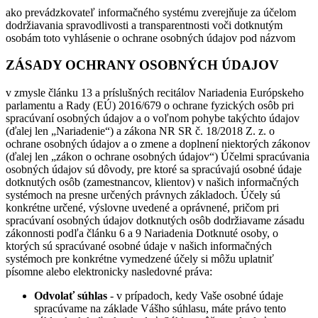
ako prevádzkovateľ informačného systému zverejňuje za účelom
dodržiavania spravodlivosti a transparentnosti voči dotknutým
osobám toto vyhlásenie o ochrane osobných údajov pod názvom
ZÁSADY OCHRANY OSOBNÝCH ÚDAJOV
v zmysle článku 13 a príslušných recitálov Nariadenia Európskeho
parlamentu a Rady (EÚ) 2016/679 o ochrane fyzických osôb pri
spracúvaní osobných údajov a o voľnom pohybe takýchto údajov
(ďalej len „Nariadenie“) a zákona NR SR č. 18/2018 Z. z. o
ochrane osobných údajov a o zmene a doplnení niektorých zákonov
(ďalej len „zákon o ochrane osobných údajov“) Účelmi spracúvania
osobných údajov sú dôvody, pre ktoré sa spracúvajú osobné údaje
dotknutých osôb (zamestnancov, klientov) v našich informačných
systémoch na presne určených právnych základoch. Účely sú
konkrétne určené, výslovne uvedené a oprávnené, pričom pri
spracúvaní osobných údajov dotknutých osôb dodržiavame zásadu
zákonnosti podľa článku 6 a 9 Nariadenia Dotknuté osoby, o
ktorých sú spracúvané osobné údaje v našich informačných
systémoch pre konkrétne vymedzené účely si môžu uplatniť
písomne alebo elektronicky nasledovné práva:
Odvolať súhlas
- v prípadoch, kedy Vaše osobné údaje
spracúvame na základe Vášho súhlasu, máte právo tento