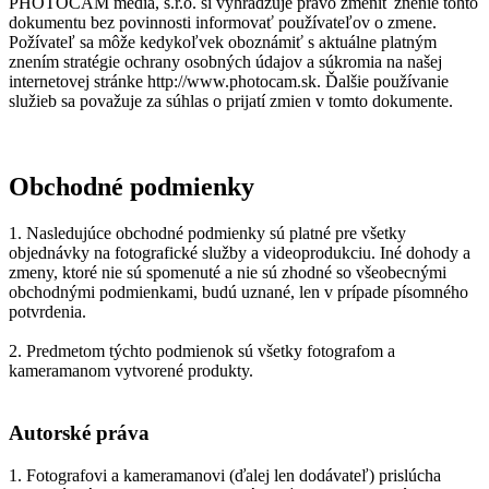
PHOTOCAM media, s.r.o. si vyhradzuje právo zmeniť znenie tohto
dokumentu bez povinnosti informovať používateľov o zmene.
Požívateľ sa môže kedykoľvek oboznámiť s aktuálne platným
znením stratégie ochrany osobných údajov a súkromia na našej
internetovej stránke http://www.photocam.sk. Ďalšie používanie
služieb sa považuje za súhlas o prijatí zmien v tomto dokumente.
Obchodné podmienky
1. Nasledujúce obchodné podmienky sú platné pre všetky
objednávky na fotografické služby a videoprodukciu. Iné dohody a
zmeny, ktoré nie sú spomenuté a nie sú zhodné so všeobecnými
obchodnými podmienkami, budú uznané, len v prípade písomného
potvrdenia.
2. Predmetom týchto podmienok sú všetky fotografom a
kameramanom vytvorené produkty.
Autorské práva
1. Fotografovi a kameramanovi (ďalej len dodávateľ) prislúcha