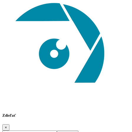
Zdieľať
×