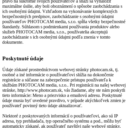
právo na súkromie svojich používateľov a snaži sa vynaložiť
maximálne úsilie, aby boli oboznámení o spôsobe zaobchádzania s
ich osobnými údajmi. Vzhľadom na vykonávanie komplexných
bezpečnostných predpisov, zaobchádzanie s osobnými údajmi
používateľov PHOTOCAM media, s.r.o. spĺňa všetky bezpečnostné
štandardy. Súhlasom s podmienkami používania produktov alebo
služieb PHOTOCAM media, s.r.o., používatelia akceptujú
zaobchádzanie s ich osobnými údajmi podľa znenia v tomto
dokumente.
Poskytnuté údaje
Údaje získané prostredníctvom webovej stránky photocam.sk, tj.
osobné a iné informácie o používateľovi slúžia na dokončenie
registrácie a súčasne na zabezpečenie prístupu používateľa k
službám PHOTOCAM media, s.r.o.. Pri registrácii na našej webovej
stránke, http://www.photocam.sk, vás žiadame, aby ste nám poskytli
tieto informácie: Meno a priezvisko a emailovú adresu. Poskytnuté
údaje musia byť uvedené pravdivo, v prípade akýchkoľvek zmien je
používateľ povinný tieto údaje aktualizovať.
Niektoré z poskytovaných informácií o používateľovi, ako sú IP
adresa, typ prehliadača, typ operačného systému a pod., môžu byť
automaticky získané, ak používateľ navštívi naše webové stránky.