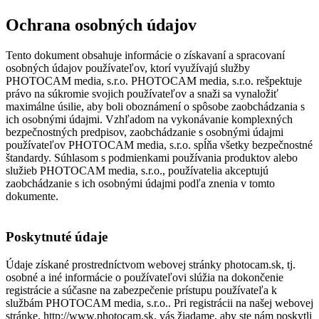
Ochrana osobných údajov
Tento dokument obsahuje informácie o získavaní a spracovaní
osobných údajov používateľov, ktorí využívajú služby
PHOTOCAM media, s.r.o. PHOTOCAM media, s.r.o. rešpektuje
právo na súkromie svojich používateľov a snaži sa vynaložiť
maximálne úsilie, aby boli oboznámení o spôsobe zaobchádzania s
ich osobnými údajmi. Vzhľadom na vykonávanie komplexných
bezpečnostných predpisov, zaobchádzanie s osobnými údajmi
používateľov PHOTOCAM media, s.r.o. spĺňa všetky bezpečnostné
štandardy. Súhlasom s podmienkami používania produktov alebo
služieb PHOTOCAM media, s.r.o., používatelia akceptujú
zaobchádzanie s ich osobnými údajmi podľa znenia v tomto
dokumente.
Poskytnuté údaje
Údaje získané prostredníctvom webovej stránky photocam.sk, tj.
osobné a iné informácie o používateľovi slúžia na dokončenie
registrácie a súčasne na zabezpečenie prístupu používateľa k
službám PHOTOCAM media, s.r.o.. Pri registrácii na našej webovej
stránke, http://www.photocam.sk, vás žiadame, aby ste nám poskytli