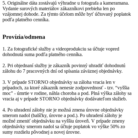
5. Originálne dáta zostávajú výhradne u fotografa a kameramana.
Vydanie surových materiálov zákazníkovi prebieha len po
vzájomnej dohode. Za týmto účelom môže byť účtovaný poplatok
podľa platného cenníka.
Provízia/odmena
1. Za fotografické služby a videoprodukciu sa účtuje vopred
dohodnutá suma podľa platného cenníka.
2. Pri objednaní služby je zákazník povinný uhradiť dohodnutú
zálohu do 7 pracovných dní od spísania záväznej objednávky.
3. V prípade STORNO objednávky sa záloha vracia len v
prípadoch, za ktoré zákazník nenesie zodpovednosť - tzv. “vyššia
moc” - úmrtie v rodine, náhla choroba a pod. Plná výška zálohy sa
vracia aj v prípade STORNO objednávky dodávateľom služieb.
4. Po uhradení zálohy nie je možná zmena úrovne objednávky
smerom nadol (balíčky, úrovne a pod.). Po uhradení zálohy je
možné zmeniť objednávku na vyššiu úroveň. V prípade zmeny
objednávky smerom nadol sa účtuje poplatok vo výške 50% zo
sumy rozdielu pôvodnej a novej úrovne.