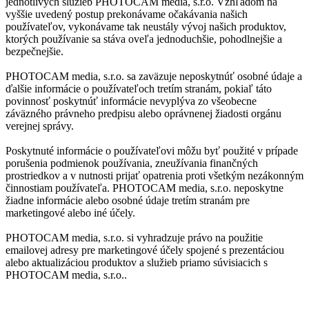
jednotlivých služieb PHOTOCAM media, s.r.o. Vzhľadom na
vyššie uvedený postup prekonávame očakávania našich
používateľov, vykonávame tak neustály vývoj našich produktov,
ktorých používanie sa stáva oveľa jednoduchšie, pohodlnejšie a
bezpečnejšie.
PHOTOCAM media, s.r.o. sa zaväzuje neposkytnúť osobné údaje a
ďalšie informácie o používateľoch tretím stranám, pokiaľ táto
povinnosť poskytnúť informácie nevyplýva zo všeobecne
záväzného právneho predpisu alebo oprávnenej žiadosti orgánu
verejnej správy.
Poskytnuté informácie o používateľovi môžu byť použité v prípade
porušenia podmienok používania, zneužívania finančných
prostriedkov a v nutnosti prijať opatrenia proti všetkým nezákonným
činnostiam používateľa. PHOTOCAM media, s.r.o. neposkytne
žiadne informácie alebo osobné údaje tretím stranám pre
marketingové alebo iné účely.
PHOTOCAM media, s.r.o. si vyhradzuje právo na použitie
emailovej adresy pre marketingové účely spojené s prezentáciou
alebo aktualizáciou produktov a služieb priamo súvisiacich s
PHOTOCAM media, s.r.o..