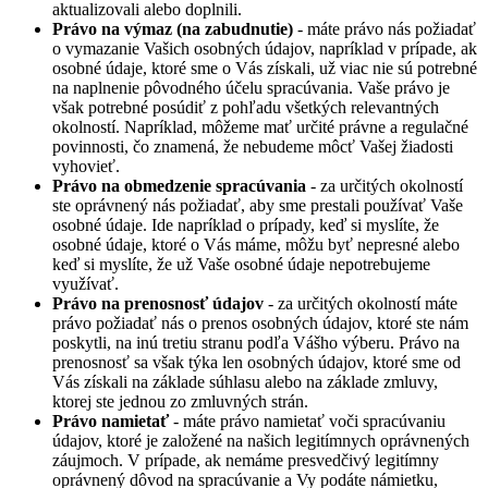
aktualizovali alebo doplnili.
Právo na výmaz (na zabudnutie)
- máte právo nás požiadať
o vymazanie Vašich osobných údajov, napríklad v prípade, ak
osobné údaje, ktoré sme o Vás získali, už viac nie sú potrebné
na naplnenie pôvodného účelu spracúvania. Vaše právo je
však potrebné posúdiť z pohľadu všetkých relevantných
okolností. Napríklad, môžeme mať určité právne a regulačné
povinnosti, čo znamená, že nebudeme môcť Vašej žiadosti
vyhovieť.
Právo na obmedzenie spracúvania
- za určitých okolností
ste oprávnený nás požiadať, aby sme prestali používať Vaše
osobné údaje. Ide napríklad o prípady, keď si myslíte, že
osobné údaje, ktoré o Vás máme, môžu byť nepresné alebo
keď si myslíte, že už Vaše osobné údaje nepotrebujeme
využívať.
Právo na prenosnosť údajov
- za určitých okolností máte
právo požiadať nás o prenos osobných údajov, ktoré ste nám
poskytli, na inú tretiu stranu podľa Vášho výberu. Právo na
prenosnosť sa však týka len osobných údajov, ktoré sme od
Vás získali na základe súhlasu alebo na základe zmluvy,
ktorej ste jednou zo zmluvných strán.
Právo namietať
- máte právo namietať voči spracúvaniu
údajov, ktoré je založené na našich legitímnych oprávnených
záujmoch. V prípade, ak nemáme presvedčivý legitímny
oprávnený dôvod na spracúvanie a Vy podáte námietku,