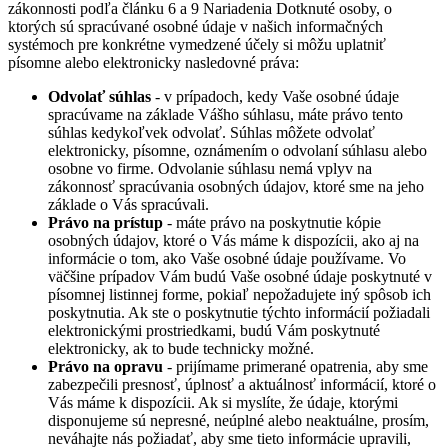
zákonnosti podľa článku 6 a 9 Nariadenia Dotknuté osoby, o
ktorých sú spracúvané osobné údaje v našich informačných
systémoch pre konkrétne vymedzené účely si môžu uplatniť
písomne alebo elektronicky nasledovné práva:
Odvolať súhlas
- v prípadoch, kedy Vaše osobné údaje
spracúvame na základe Vášho súhlasu, máte právo tento
súhlas kedykoľvek odvolať. Súhlas môžete odvolať
elektronicky, písomne, oznámením o odvolaní súhlasu alebo
osobne vo firme. Odvolanie súhlasu nemá vplyv na
zákonnosť spracúvania osobných údajov, ktoré sme na jeho
základe o Vás spracúvali.
Právo na prístup
- máte právo na poskytnutie kópie
osobných údajov, ktoré o Vás máme k dispozícii, ako aj na
informácie o tom, ako Vaše osobné údaje používame. Vo
väčšine prípadov Vám budú Vaše osobné údaje poskytnuté v
písomnej listinnej forme, pokiaľ nepožadujete iný spôsob ich
poskytnutia. Ak ste o poskytnutie týchto informácií požiadali
elektronickými prostriedkami, budú Vám poskytnuté
elektronicky, ak to bude technicky možné.
Právo na opravu
- prijímame primerané opatrenia, aby sme
zabezpečili presnosť, úplnosť a aktuálnosť informácií, ktoré o
Vás máme k dispozícii. Ak si myslíte, že údaje, ktorými
disponujeme sú nepresné, neúplné alebo neaktuálne, prosím,
neváhajte nás požiadať, aby sme tieto informácie upravili,