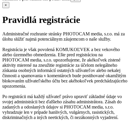
×
Pravidlá registrácie
Administračné rozhranie stránky PHOTOCAM media, s.r.o. má za
úlohu slúžiť najmä potenciálnym záujemcom o naše služby.
Registrácia je však povolená KOMUKOĽVEK a bez vekového
alebo územného obmedzenia. Ešte pred registráciou na
PHOTOCAM media, s.r.o. upozorňujeme, že akékoľvek zistené
aktivity mierené na zneužitie registrácie za účelom nelegálneho
získania osobných informácií ostatných užívateľov alebo nekalej
činnosti a spamovania v komentároch bude postihované okamžitým
blokovaním užívateľského účtu bez akéhokoľvek predchádzajúceho
upozornenia.
Po registrácii má každý užívateľ právo upraviť základné údaje vo
svojej administrácii bez ďalšieho zásahu administrátora. Zásah do
zadaných a odoslaných údajov si PHOTOCAM media, s.r.o.
vyhradzuje len v prípade hanlivých, vulgárnych, rasistických,
diskriminačných a iných neetických, či nezákonných vyjadrení.