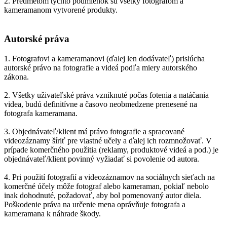
2. Predmetom týchto podmienok sú všetky fotografom a
kameramanom vytvorené produkty.
Autorské práva
1. Fotografovi a kameramanovi (ďalej len dodávateľ) prislúcha
autorské právo na fotografie a videá podľa miery autorského
zákona.
2. Všetky uživateľské práva vzniknuté počas fotenia a natáčania
videa, budú definitívne a časovo neobmedzene prenesené na
fotografa kameramana.
3. Objednávateľ/klient má právo fotografie a spracované
videozáznamy šíriť pre vlastné učely a ďalej ich rozmnožovať. V
prípade komerčného použitia (reklamy, produktové videá a pod.) je
objednávateľ/klient povinný vyžiadať si povolenie od autora.
4. Pri použití fotografií a videozáznamov na sociálnych sieťach na
komerčné účely môže fotograf alebo kameraman, pokiaľ nebolo
inak dohodnuté, požadovať, aby bol pomenovaný autor diela.
Poškodenie práva na určenie mena oprávňuje fotografa a
kameramana k náhrade škody.