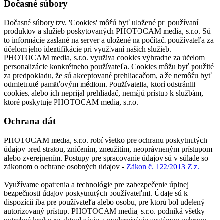
Dočasné súbory
Dočasné súbory tzv. 'Cookies' môžú byť uložené pri používaní
produktov a služieb poskytovaných PHOTOCAM media, s.r.o. Sú
to informácie zaslané na server a uložené na počítači používateľa za
účelom jeho identifikácie pri využívaní našich služieb.
PHOTOCAM media, s.r.o. využíva cookies výhradne za účelom
personalizácie konkrétneho používateľa. Cookies môžu byť použité
za predpokladu, že sú akceptované prehliadačom, a že nemôžu byť
odmietnuté pamäťovým médiom. Používatelia, ktorí odstránili
cookies, alebo ich neprijal prehliadač, nemájú prístup k službám,
ktoré poskytuje PHOTOCAM media, s.r.o.
Ochrana dát
PHOTOCAM media, s.r.o. robí všetko pre ochranu poskytnutých
údajov pred stratou, zničením, zneužitím, neoprávneným prístupom
alebo zverejnením. Postupy pre spracovanie údajov sú v súlade so
zákonom o ochrane osobných údajov -
Zákon č. 122/2013 Z.z.
Využívame opatrenia a technológie pre zabezpečenie úplnej
bezpečnosti údajov poskytnutých používateľmi. Údaje sú k
dispozícii iba pre používateľa alebo osobu, pre ktorú bol udelený
autorizovaný prístup. PHOTOCAM media, s.r.o. podniká všetky
potrebné kroky na aktualizáciu a modernizáciu systémov ochrany