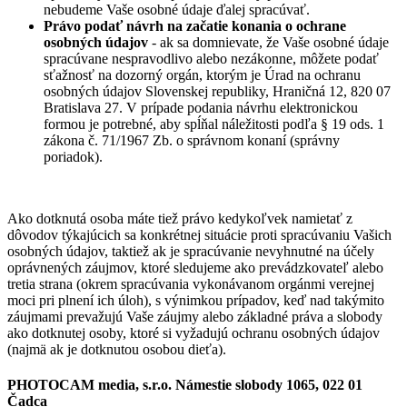
nebudeme Vaše osobné údaje ďalej spracúvať.
Právo podať návrh na začatie konania o ochrane
osobných údajov
- ak sa domnievate, že Vaše osobné údaje
spracúvane nespravodlivo alebo nezákonne, môžete podať
sťažnosť na dozorný orgán, ktorým je Úrad na ochranu
osobných údajov Slovenskej republiky, Hraničná 12, 820 07
Bratislava 27. V prípade podania návrhu elektronickou
formou je potrebné, aby spĺňal náležitosti podľa § 19 ods. 1
zákona č. 71/1967 Zb. o správnom konaní (správny
poriadok).
Ako dotknutá osoba máte tiež právo kedykoľvek namietať z
dôvodov týkajúcich sa konkrétnej situácie proti spracúvaniu Vašich
osobných údajov, taktiež ak je spracúvanie nevyhnutné na účely
oprávnených záujmov, ktoré sledujeme ako prevádzkovateľ alebo
tretia strana (okrem spracúvania vykonávanom orgánmi verejnej
moci pri plnení ich úloh), s výnimkou prípadov, keď nad takýmito
záujmami prevažujú Vaše záujmy alebo základné práva a slobody
ako dotknutej osoby, ktoré si vyžadujú ochranu osobných údajov
(najmä ak je dotknutou osobou dieťa).
PHOTOCAM media, s.r.o. Námestie slobody 1065, 022 01
Čadca